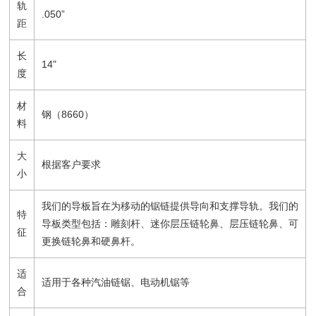
轨
.050”
距
长
14"
度
材
钢（8660）
料
大
根据客户要求
小
我们的导板旨在为移动的锯链提供导向和支撑导轨。我们的
特
导板类型包括：雕刻杆、迷你层压链轮鼻、层压链轮鼻、可
征
更换链轮鼻和硬鼻杆。
适
适用于各种汽油链锯、电动机锯等
合