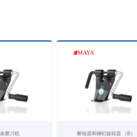
链条磨刀机
断链器和铆钉旋转器 （B）