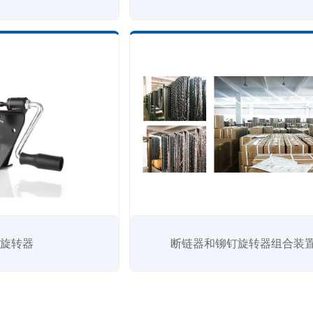
条旋转器
断链器和铆钉旋转器组合装