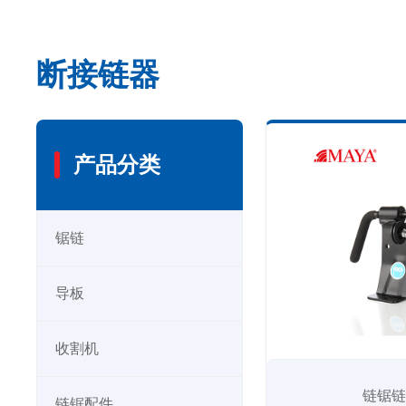
断接链器
产品分类
锯链
导板
收割机
链锯
链锯配件