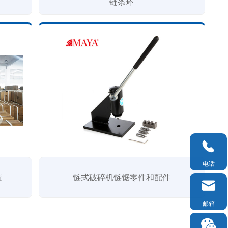
链条环

电话
置
链式破碎机链锯零件和配件

邮箱
