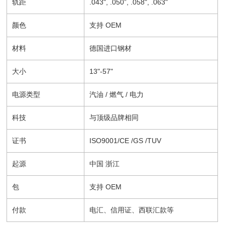
轨距
.043", .050”, .058", .063"
颜色
支持 OEM
材料
德国进口钢材
大小
13"-57"
电源类型
汽油 / 燃气 / 电力
科技
与顶级品牌相同
证书
ISO9001/CE /GS /TUV
起源
中国 浙江
包
支持 OEM
付款
电汇、信用证、西联汇款等