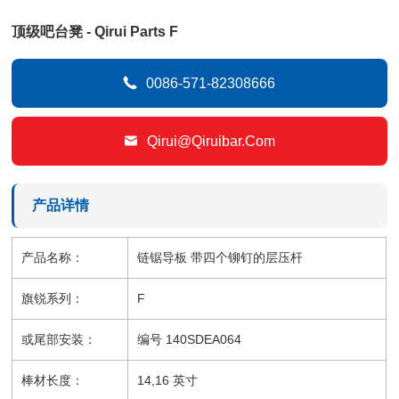
顶级吧台凳 - Qirui Parts F

0086-571-82308666

Qirui@qiruibar.com
产品详情
产品名称：
链锯导板 带四个铆钉的层压杆
旗锐系列：
F
或尾部安装：
编号 140SDEA064
棒材长度：
14,16 英寸